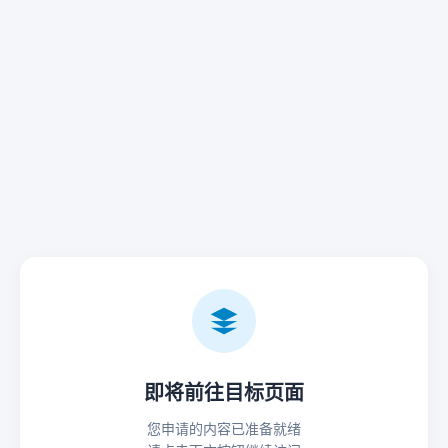
即将前往目标页面
您申请的内容已准备就绪